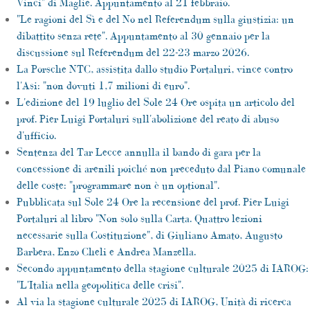
Vinci" di Maglie. Appuntamento al 21 febbraio.
"Le ragioni del Sì e del No nel Referendum sulla giustizia: un
dibattito senza rete". Appuntamento al 30 gennaio per la
discussione sul Referendum del 22-23 marzo 2026.
La Porsche NTC, assistita dallo studio Portaluri, vince contro
l'Asi: "non dovuti 1,7 milioni di euro".
L'edizione del 19 luglio del Sole 24 Ore ospita un articolo del
prof. Pier Luigi Portaluri sull'abolizione del reato di abuso
d'ufficio.
Sentenza del Tar Lecce annulla il bando di gara per la
concessione di arenili poiché non preceduto dal Piano comunale
delle coste: "programmare non è un optional".
Pubblicata sul Sole 24 Ore la recensione del prof. Pier Luigi
Portaluri al libro "Non solo sulla Carta. Quattro lezioni
necessarie sulla Costituzione", di Giuliano Amato, Augusto
Barbera, Enzo Cheli e Andrea Manzella.
Secondo appuntamento della stagione culturale 2025 di IAROG:
"L'Italia nella geopolitica delle crisi".
Al via la stagione culturale 2025 di IAROG, Unità di ricerca