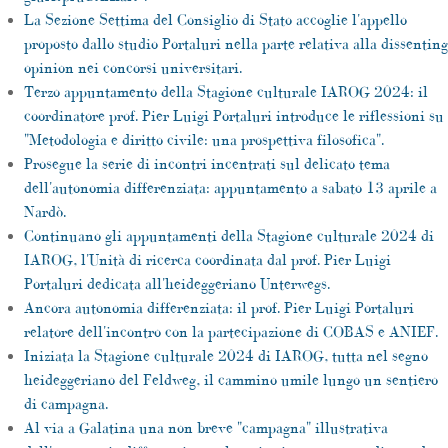
La Sezione Settima del Consiglio di Stato accoglie l'appello
proposto dallo studio Portaluri nella parte relativa alla dissenting
opinion nei concorsi universitari.
Terzo appuntamento della Stagione culturale IAROG 2024: il
coordinatore prof. Pier Luigi Portaluri introduce le riflessioni su
"Metodologia e diritto civile: una prospettiva filosofica".
Prosegue la serie di incontri incentrati sul delicato tema
dell'autonomia differenziata: appuntamento a sabato 13 aprile a
Nardò.
Continuano gli appuntamenti della Stagione culturale 2024 di
IAROG, l'Unità di ricerca coordinata dal prof. Pier Luigi
Portaluri dedicata all'heideggeriano Unterwegs.
Ancora autonomia differenziata: il prof. Pier Luigi Portaluri
relatore dell'incontro con la partecipazione di COBAS e ANIEF.
Iniziata la Stagione culturale 2024 di IAROG, tutta nel segno
heideggeriano del Feldweg, il cammino umile lungo un sentiero
di campagna.
Al via a Galatina una non breve "campagna" illustrativa