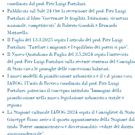
coordinata dal prof. Pier Luigi Portaluri.
Pubblicata sul Sole 24 Ore la recensione del prof. Pier Luigi
Portaluri al libro "Governare le fragilità. Istituzioni, sicurezza
nazionale, competitività" di Roberto Garofoli e Bernardo
Mattarella.
Il Foglio del 13.3.2025 ospita l'articolo del prof. Pier Luigi
Portaluri: "Tutelare i migranti e l'equilibrio dei poteri si può".
Il Nuovo Quotidiano di Puglia del 3.5.2024 ospita l'intervista
del prof. Pier Luigi Portaluri sulla recente sentenza del Consiglio
di Stato circa le proroghe delle concessioni balneari.
I nuovi modelli di pianificazione urbanistica e il c.d. piano casa.
IAROG, l'Unità di Ricerca coordinata dal prof. Pier Luigi
Portaluri, patrocina il convegno intitolato "Immagini della
pianificazione nella nuova legislazione urbanistica statale e
regiona
La Stagione culturale IAROG 2024 ospita il Consigliere di Stato
Giuseppe Rizzo: arriva il quarto appuntamento della Stagione dal
titolo "Potere amministrativo e discrezionalità: vedute del diritto
giurisprudenziale".