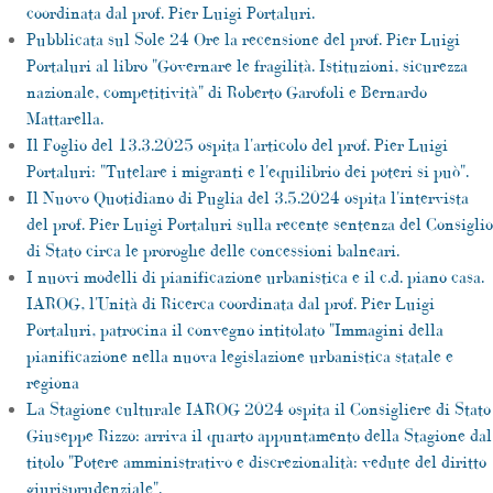
coordinata dal prof. Pier Luigi Portaluri.
Pubblicata sul Sole 24 Ore la recensione del prof. Pier Luigi
Portaluri al libro "Governare le fragilità. Istituzioni, sicurezza
nazionale, competitività" di Roberto Garofoli e Bernardo
Mattarella.
Il Foglio del 13.3.2025 ospita l'articolo del prof. Pier Luigi
Portaluri: "Tutelare i migranti e l'equilibrio dei poteri si può".
Il Nuovo Quotidiano di Puglia del 3.5.2024 ospita l'intervista
del prof. Pier Luigi Portaluri sulla recente sentenza del Consiglio
di Stato circa le proroghe delle concessioni balneari.
I nuovi modelli di pianificazione urbanistica e il c.d. piano casa.
IAROG, l'Unità di Ricerca coordinata dal prof. Pier Luigi
Portaluri, patrocina il convegno intitolato "Immagini della
pianificazione nella nuova legislazione urbanistica statale e
regiona
La Stagione culturale IAROG 2024 ospita il Consigliere di Stato
Giuseppe Rizzo: arriva il quarto appuntamento della Stagione dal
titolo "Potere amministrativo e discrezionalità: vedute del diritto
giurisprudenziale".