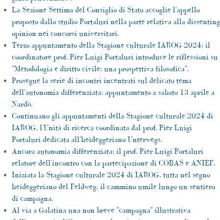
La Sezione Settima del Consiglio di Stato accoglie l'appello
proposto dallo studio Portaluri nella parte relativa alla dissenting
opinion nei concorsi universitari.
Terzo appuntamento della Stagione culturale IAROG 2024: il
coordinatore prof. Pier Luigi Portaluri introduce le riflessioni su
"Metodologia e diritto civile: una prospettiva filosofica".
Prosegue la serie di incontri incentrati sul delicato tema
dell'autonomia differenziata: appuntamento a sabato 13 aprile a
Nardò.
Continuano gli appuntamenti della Stagione culturale 2024 di
IAROG, l'Unità di ricerca coordinata dal prof. Pier Luigi
Portaluri dedicata all'heideggeriano Unterwegs.
Ancora autonomia differenziata: il prof. Pier Luigi Portaluri
relatore dell'incontro con la partecipazione di COBAS e ANIEF.
Iniziata la Stagione culturale 2024 di IAROG, tutta nel segno
heideggeriano del Feldweg, il cammino umile lungo un sentiero
di campagna.
Al via a Galatina una non breve "campagna" illustrativa