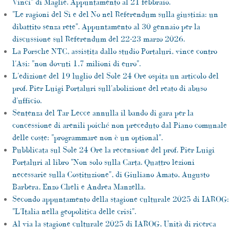
Vinci" di Maglie. Appuntamento al 21 febbraio.
"Le ragioni del Sì e del No nel Referendum sulla giustizia: un
dibattito senza rete". Appuntamento al 30 gennaio per la
discussione sul Referendum del 22-23 marzo 2026.
La Porsche NTC, assistita dallo studio Portaluri, vince contro
l'Asi: "non dovuti 1,7 milioni di euro".
L'edizione del 19 luglio del Sole 24 Ore ospita un articolo del
prof. Pier Luigi Portaluri sull'abolizione del reato di abuso
d'ufficio.
Sentenza del Tar Lecce annulla il bando di gara per la
concessione di arenili poiché non preceduto dal Piano comunale
delle coste: "programmare non è un optional".
Pubblicata sul Sole 24 Ore la recensione del prof. Pier Luigi
Portaluri al libro "Non solo sulla Carta. Quattro lezioni
necessarie sulla Costituzione", di Giuliano Amato, Augusto
Barbera, Enzo Cheli e Andrea Manzella.
Secondo appuntamento della stagione culturale 2025 di IAROG:
"L'Italia nella geopolitica delle crisi".
Al via la stagione culturale 2025 di IAROG, Unità di ricerca