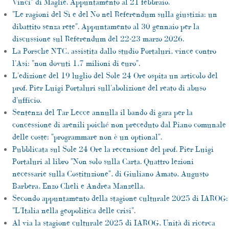
Vinci" di Maglie. Appuntamento al 21 febbraio.
"Le ragioni del Sì e del No nel Referendum sulla giustizia: un
dibattito senza rete". Appuntamento al 30 gennaio per la
discussione sul Referendum del 22-23 marzo 2026.
La Porsche NTC, assistita dallo studio Portaluri, vince contro
l'Asi: "non dovuti 1,7 milioni di euro".
L'edizione del 19 luglio del Sole 24 Ore ospita un articolo del
prof. Pier Luigi Portaluri sull'abolizione del reato di abuso
d'ufficio.
Sentenza del Tar Lecce annulla il bando di gara per la
concessione di arenili poiché non preceduto dal Piano comunale
delle coste: "programmare non è un optional".
Pubblicata sul Sole 24 Ore la recensione del prof. Pier Luigi
Portaluri al libro "Non solo sulla Carta. Quattro lezioni
necessarie sulla Costituzione", di Giuliano Amato, Augusto
Barbera, Enzo Cheli e Andrea Manzella.
Secondo appuntamento della stagione culturale 2025 di IAROG:
"L'Italia nella geopolitica delle crisi".
Al via la stagione culturale 2025 di IAROG, Unità di ricerca