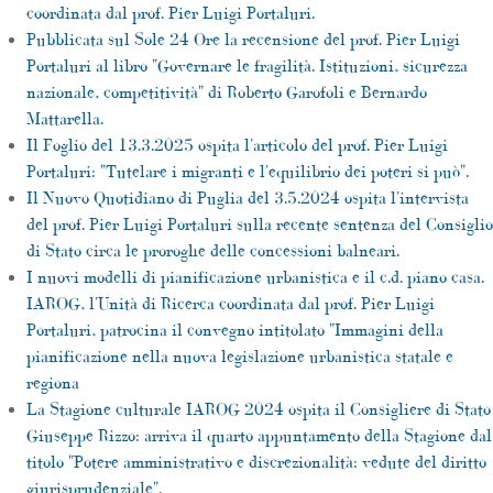
coordinata dal prof. Pier Luigi Portaluri.
Pubblicata sul Sole 24 Ore la recensione del prof. Pier Luigi
Portaluri al libro "Governare le fragilità. Istituzioni, sicurezza
nazionale, competitività" di Roberto Garofoli e Bernardo
Mattarella.
Il Foglio del 13.3.2025 ospita l'articolo del prof. Pier Luigi
Portaluri: "Tutelare i migranti e l'equilibrio dei poteri si può".
Il Nuovo Quotidiano di Puglia del 3.5.2024 ospita l'intervista
del prof. Pier Luigi Portaluri sulla recente sentenza del Consiglio
di Stato circa le proroghe delle concessioni balneari.
I nuovi modelli di pianificazione urbanistica e il c.d. piano casa.
IAROG, l'Unità di Ricerca coordinata dal prof. Pier Luigi
Portaluri, patrocina il convegno intitolato "Immagini della
pianificazione nella nuova legislazione urbanistica statale e
regiona
La Stagione culturale IAROG 2024 ospita il Consigliere di Stato
Giuseppe Rizzo: arriva il quarto appuntamento della Stagione dal
titolo "Potere amministrativo e discrezionalità: vedute del diritto
giurisprudenziale".