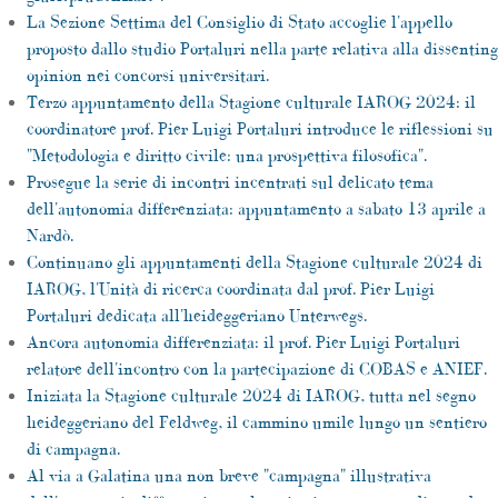
La Sezione Settima del Consiglio di Stato accoglie l'appello
proposto dallo studio Portaluri nella parte relativa alla dissenting
opinion nei concorsi universitari.
Terzo appuntamento della Stagione culturale IAROG 2024: il
coordinatore prof. Pier Luigi Portaluri introduce le riflessioni su
"Metodologia e diritto civile: una prospettiva filosofica".
Prosegue la serie di incontri incentrati sul delicato tema
dell'autonomia differenziata: appuntamento a sabato 13 aprile a
Nardò.
Continuano gli appuntamenti della Stagione culturale 2024 di
IAROG, l'Unità di ricerca coordinata dal prof. Pier Luigi
Portaluri dedicata all'heideggeriano Unterwegs.
Ancora autonomia differenziata: il prof. Pier Luigi Portaluri
relatore dell'incontro con la partecipazione di COBAS e ANIEF.
Iniziata la Stagione culturale 2024 di IAROG, tutta nel segno
heideggeriano del Feldweg, il cammino umile lungo un sentiero
di campagna.
Al via a Galatina una non breve "campagna" illustrativa