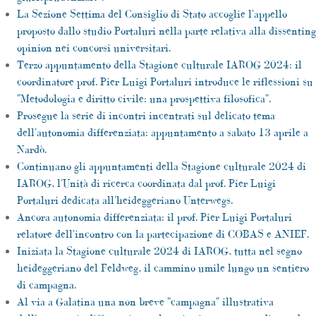
La Sezione Settima del Consiglio di Stato accoglie l'appello
proposto dallo studio Portaluri nella parte relativa alla dissenting
opinion nei concorsi universitari.
Terzo appuntamento della Stagione culturale IAROG 2024: il
coordinatore prof. Pier Luigi Portaluri introduce le riflessioni su
"Metodologia e diritto civile: una prospettiva filosofica".
Prosegue la serie di incontri incentrati sul delicato tema
dell'autonomia differenziata: appuntamento a sabato 13 aprile a
Nardò.
Continuano gli appuntamenti della Stagione culturale 2024 di
IAROG, l'Unità di ricerca coordinata dal prof. Pier Luigi
Portaluri dedicata all'heideggeriano Unterwegs.
Ancora autonomia differenziata: il prof. Pier Luigi Portaluri
relatore dell'incontro con la partecipazione di COBAS e ANIEF.
Iniziata la Stagione culturale 2024 di IAROG, tutta nel segno
heideggeriano del Feldweg, il cammino umile lungo un sentiero
di campagna.
Al via a Galatina una non breve "campagna" illustrativa