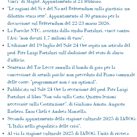
Vinci" di Maglie. Appuntamento al 21 febbraio.
"Le ragioni del Sì e del No nel Referendum sulla giustizia: un
dibattito senza rete". Appuntamento al 30 gennaio per la
discussione sul Referendum del 22-23 marzo 2026.
La Porsche NTC, assistita dallo studio Portaluri, vince contro
l'Asi: "non dovuti 1,7 milioni di euro".
L'edizione del 19 luglio del Sole 24 Ore ospita un articolo del
prof. Pier Luigi Portaluri sull'abolizione del reato di abuso
d'ufficio.
Sentenza del Tar Lecce annulla il bando di gara per la
concessione di arenili poiché non preceduto dal Piano comunale
delle coste: "programmare non è un optional".
Pubblicata sul Sole 24 Ore la recensione del prof. Pier Luigi
Portaluri al libro "Non solo sulla Carta. Quattro lezioni
necessarie sulla Costituzione", di Giuliano Amato, Augusto
Barbera, Enzo Cheli e Andrea Manzella.
Secondo appuntamento della stagione culturale 2025 di IAROG:
"L'Italia nella geopolitica delle crisi".
Al via la stagione culturale 2025 di IAROG, Unità di ricerca