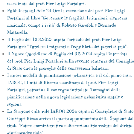
coordinata dal prof. Pier Luigi Portaluri.
Pubblicata sul Sole 24 Ore la recensione del prof. Pier Luigi
Portaluri al libro "Governare le fragilità. Istituzioni, sicurezza
nazionale, competitività" di Roberto Garofoli e Bernardo
Mattarella.
Il Foglio del 13.3.2025 ospita l'articolo del prof. Pier Luigi
Portaluri: "Tutelare i migranti e l'equilibrio dei poteri si può".
Il Nuovo Quotidiano di Puglia del 3.5.2024 ospita l'intervista
del prof. Pier Luigi Portaluri sulla recente sentenza del Consiglio
di Stato circa le proroghe delle concessioni balneari.
I nuovi modelli di pianificazione urbanistica e il c.d. piano casa.
IAROG, l'Unità di Ricerca coordinata dal prof. Pier Luigi
Portaluri, patrocina il convegno intitolato "Immagini della
pianificazione nella nuova legislazione urbanistica statale e
regiona
La Stagione culturale IAROG 2024 ospita il Consigliere di Stato
Giuseppe Rizzo: arriva il quarto appuntamento della Stagione dal
titolo "Potere amministrativo e discrezionalità: vedute del diritto
giurisprudenziale".